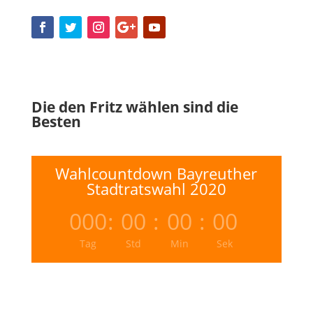
Die den Fritz wählen sind die
Besten
Wahlcountdown Bayreuther
Stadtratswahl 2020
000
:
00
:
00
:
00
Tag
Std
Min
Sek